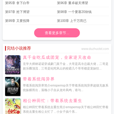
第95章 拿下白帝
第96章 董卓破关博望
第97章 抢下博望
第98章 一个要塞20块钱
第99章 又要投降
第100章 上千万而已
查看更多章节...
完结小说推荐
www.duzhuotxt.com
真千金吃瓜成团宠，全家逆天改命
玄学大师林诺诺穿成豪门真千金，大哥是高冷总裁大佬，二哥是
娱乐圈顶流，三哥是叱咤风云的校霸几个哥哥都是宠妹狂...
带着系统闯异界
带着系统闯异界简介emspemsp关于带着系统闯异界超级无敌系
统纵横而出，落魄小子自从龙吟凤鸣，谁与...
相公种田忙：带着系统去重生
相公种田忙带着系统去重生简介emspemsp关于相公种田忙带着
系统去重生相公太忙了，小女子搞个系...