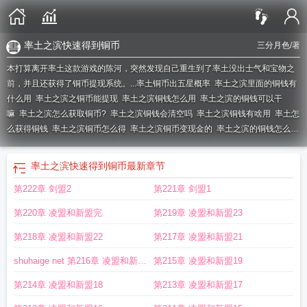
率土之滨快速得到铜币
三分月色
/著
本打算离开率土这款游戏的陈河，突然发现自己重生到了率土没出士气和宝物之
前，并且还获得了铜币提现系统。...
率土铜币出五星概率
率土之滨里面的铜钱有
什么用
率土之滨之铜币能提现
率土之滨铜钱怎么用
率土之滨的铜钱可以干
嘛
率土之滨怎么获取铜币?
率土之滨铜钱会清空吗
率土之滨铜钱有啥用
率土怎
么获得铜钱
率土之滨铜币怎么得
率土之滨铜币变现金的
率土之滨的铜钱怎么获
得
率土之滨里的铜钱有什么用
率土之滨中铜钱有什么用
率土之滨怎么得铜
币
率土之滨怎么刷铜币
率土之滨铜钱抽奖概率
率土之滨铜币有啥用
率土之游
率土之滨快速得到铜币
最新章节
戏铜币能提现
率土之滨的铜币怎么抽最划算
率土之滨快速得到铜币
率土之滨铜
第222章 剑盟2
第221章 剑盟1
币能提现
率土之滨铜币上限多少
率土之滨铜币提现
率土铜钱获得
率土之滨铜
币抽卡技巧
率土之滨铜钱怎么用最好
率土铜币提现系统
率土之滨如何获取铜
第220章 凌盟和新盟完
第219章 凌盟和新盟23
钱
率土之滨怎么获得铜钱
率土之滨铜钱
率土之滨之铜币能提现笔趣阁
率土之
滨铜币怎么赚
率土我的铜币能提现
第218章 凌盟和新盟22
第217章 凌盟和新盟21
shuhaige net 第216章 凌盟和新盟
第215章 凌盟和新盟19
20
第214章 凌盟和新盟18
第213章 凌盟和新盟17