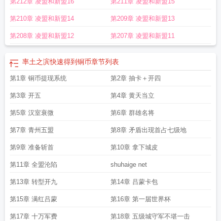
第212章 凌盟和新盟16
第211章 凌盟和新盟15
第210章 凌盟和新盟14
第209章 凌盟和新盟13
第208章 凌盟和新盟12
第207章 凌盟和新盟11
率土之滨快速得到铜币
章节列表
第1章 铜币提现系统
第2章 抽卡＋开四
第3章 开五
第4章 黄天当立
第5章 汉室衰微
第6章 群雄名将
第7章 青州五盟
第8章 矛盾出现首占七级地
第9章 准备斩首
第10章 拿下城皮
第11章 全盟沦陷
shuhaige net
第13章 转型开九
第14章 吕蒙卡包
第15章 满红吕蒙
第16章 第一届世界杯
第17章 十万军费
第18章 五级城守军不堪一击