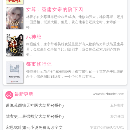
女尊：昏庸女帝的阶下囚
林青衫在女尊世界已经非常成功。他修为强大，地位尊崇，还是
一国丞相，托孤大臣。但是，就在他准备还政之时，女帝的一
杯...
武神绝
睁眼醒来，唐宇带着英雄联盟里面所有人物的能力和技能重生异
界，会发生什么事情？比刀法剑术，我会剑圣亚索刀剑齐舞身
姿...
都市修行记
都市修行记简介emspemsp关于都市修行记一个世界杀手组织的
杀手，偶然间回到华夏，一个个和自己有关...
最新更新
www.duzhuotxt.com
萧逸苏颜镇天神医大结局+(番外)
五杯咖啡
陆玄史上最强师父大结局+(番外)
炒方便面
宋思铭叶如云小说免费阅读全文
争渡@qimiaoUGtUK1