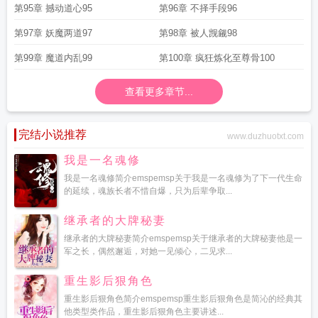
第95章 撼动道心95
第96章 不择手段96
第97章 妖魔两道97
第98章 被人觊觎98
第99章 魔道内乱99
第100章 疯狂炼化至尊骨100
查看更多章节...
完结小说推荐
www.duzhuotxt.com
我是一名魂修
我是一名魂修简介emspemsp关于我是一名魂修为了下一代生命
的延续，魂族长者不惜自爆，只为后辈争取...
继承者的大牌秘妻
继承者的大牌秘妻简介emspemsp关于继承者的大牌秘妻他是一
军之长，偶然邂逅，对她一见倾心，二见求...
重生影后狠角色
重生影后狠角色简介emspemsp重生影后狠角色是简沁的经典其
他类型类作品，重生影后狠角色主要讲述...