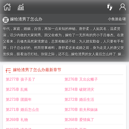
嫁给渣男了怎么办
小鱼游走
/著
年代，家庭，婚姻，自强，再加一点未知的神秘。唐舒柔，人如其名，温柔贤
淑，话少内敛的大家闺秀。因父命难为，嫁给了一无所有的穷小子吕修杰。在唐
父看来，吕修杰虽然家境窘迫，总算相貌还不错，为人踏实勤奋，人只要有手有
脚，日子总会好的。然而世事难料，唐舒柔还未成婚之前，身为走灵人的唐父突
发疾病，眼看油尽灯枯。弥留之际，还不忘...
嫁给渣男的女人最后怎么样了
嫁给
渣男的后果
嫁渣男的女人面相
嫁给渣男大哥
嫁给渣女的未婚夫
嫁给渣男了怎
么办
嫁给渣男会幸福吗
大小姐要逆袭的
嫁给渣男知乎
嫁给了渣男
嫁了渣男该
嫁给渣男了怎么办
最新章节
不该离婚
嫁了个渣男毁了一辈子怎么办
嫁渣男怎么办
美女嫁渣男
嫁给渣男的
第277章 孩子丢了
第276章 又出幺蛾子
对手
嫁给渣男的女人后来
嫁给渣男的人最后都怎么样了
嫁给渣男一辈子的
痛
嫁渣男会是什么样婚姻
嫁给了渣男真的要毁了我一生
嫁给渣男怎么办
嫁给
第275章 乱账
第274章 破财消灾
渣男后果
嫁到渣男怎么办
嫁给渣男是种什么生活
嫁给渣男state
嫁给渣男死对
手
嫁了渣男怎么办?
嫁渣男死对头
嫁给渣男会怎样
嫁给渣女
嫁给渣男大魔
第273章 团圆年
第272章 婚后生活
王
嫁给渣男的
嫁了渣男的说说
嫁给渣男下场
嫁给渣男毁一生
嫁给渣男能幸福
第271章 婚后怎么住
第270章 前夫和妹妹
吗
嫁渣男毁半生
第269章 礼物
第268章 爱情疯了