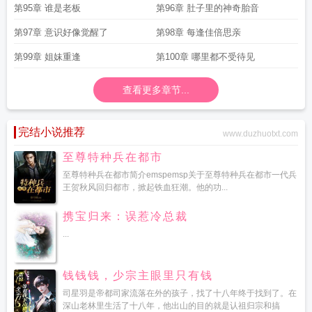
第95章 谁是老板
第96章 肚子里的神奇胎音
第97章 意识好像觉醒了
第98章 每逢佳倍思亲
第99章 姐妹重逢
第100章 哪里都不受待见
查看更多章节...
完结小说推荐
www.duzhuotxt.com
至尊特种兵在都市
至尊特种兵在都市简介emspemsp关于至尊特种兵在都市一代兵
王贺秋风回归都市，掀起铁血狂潮。他的功...
携宝归来：误惹冷总裁
...
钱钱钱，少宗主眼里只有钱
司星羽是帝都司家流落在外的孩子，找了十八年终于找到了。在
深山老林里生活了十八年，他出山的目的就是认祖归宗和搞