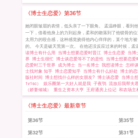
《博士生恋爱》第36节
她闭眼皱眉的表情，低头亲了一下眼角。 孟温睁眼，看到
一下，借着他身上的力到起身，柔和的吻落到了他锁骨的位
太用力的咬合感，这种感觉挠得他内心痒痒的，某个地方被
的。 今天是破天荒第一次。 在他还没反应过来的时候，孟
读博士有什么用
当博士想要恋爱时晋江
博士生恋爱
当博
界
博士生很忙
博士谈恋爱等不了的是性
当博士想要恋爱
恋爱时三千世界
成为博士
当一名博士
我想读博士
怎样
士找对象 知乎
博士恋爱知乎
当博士有什么好处
博士的
版社时间
博士想找什么样的女朋友?
博士谈恋爱
当博士
1v1sc）
娱乐圈第一大好人就是我
子夜鸮
流放后我帮夫
（娇妻倾城）
重生之资本大亨
王府通房上位记
和农场主
《博士生恋爱》最新章节
第36节
第35节
第32节
第31节