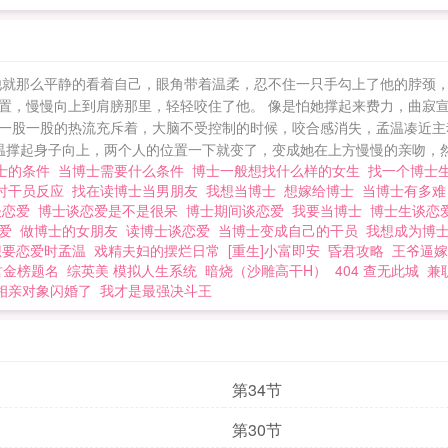
他就那么平静的看着自己，眼角带着温柔，忍不住一只手勾上了他的脖颈
置，慢慢向上到肩膀那里，轻轻咬住了他。 像是怕她撑起来费力，曲寂
一股一股的热流充斥着，大脑不受控制的时候，咬合感消失，孟温凑近主
温撑起身子向上，两个人的位置一下就变了，变成她在上方慢慢的亲吻，然后
士的条件
当博士需要什么条件
博士一般想找什么样的女生
找一个博士
时干员反应
找在读博士当男朋友
我想当博士
想嫁给博士
当博士有多
谈恋爱
博士谈恋爱是不是很呆
博士期间谈恋爱
我要当博士
博士生谈恋
恋爱
做博士的女朋友
读博士谈恋爱
当博士变成自己的干员
我想成为博
想要恋爱时孟温
戏精夫妇的摆烂日常
[重生]小富即安
昏君攻略
王爷逼嫁
君金榜题名
综英美 模拟人生系统
暗烧（沙雕高干H）
404 查无此城
兼
相亲对象闪婚了
我才是最强决斗王
第34节
第30节