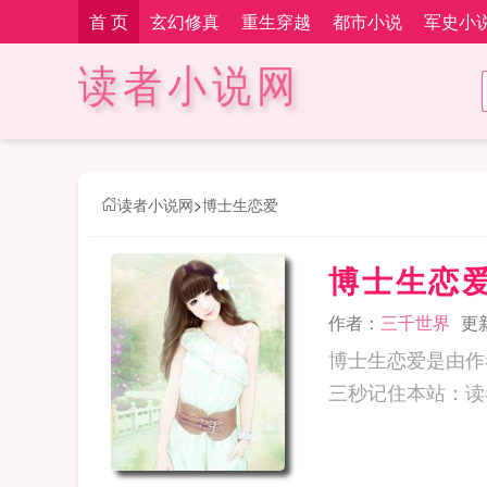
首 页
玄幻修真
重生穿越
都市小说
军史小
读者小说网
读者小说网
>
博士生恋爱
博士生恋
作者：
三千世界
更新
博士生恋爱是由作