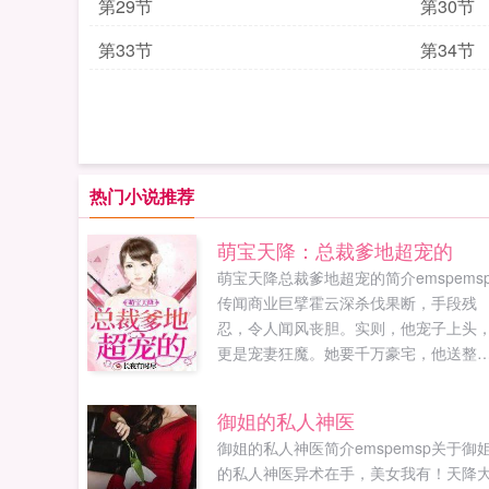
第29节
第30节
第33节
第34节
热门小说推荐
萌宝天降：总裁爹地超宠的
萌宝天降总裁爹地超宠的简介emspems
传闻商业巨擘霍云深杀伐果断，手段残
忍，令人闻风丧胆。实则，他宠子上头
更是宠妻狂魔。她要千万豪宅，他送整
大厦。她要市值百亿的上市公司，他双
奉上。别人都说霍太太红颜祸水，是霍
御姐的私人神医
少命里劫数。她说...
御姐的私人神医简介emspemsp关于御
的私人神医异术在手，美女我有！天降