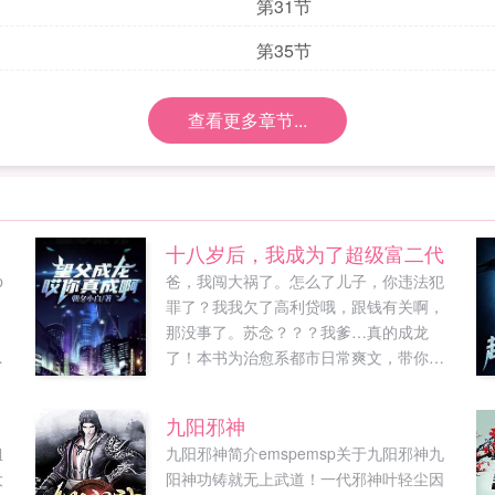
第31节
第35节
查看更多章节...
十八岁后，我成为了超级富二代
p
爸，我闯大祸了。怎么了儿子，你违法犯
罪了？我我欠了高利贷哦，跟钱有关啊，
，
那没事了。苏念？？？我爹…真的成龙
栋
了！本书为治愈系都市日常爽文，带你体
手
现富二代的人生...
大
九阳邪神
姐
九阳邪神简介emspemsp关于九阳邪神九
大
阳神功铸就无上武道！一代邪神叶轻尘因