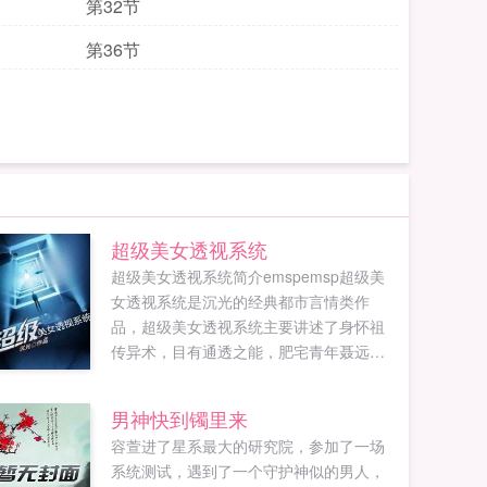
第32节
第36节
超级美女透视系统
超级美女透视系统简介emspemsp超级美
女透视系统是沉光的经典都市言情类作
品，超级美女透视系统主要讲述了身怀祖
传异术，目有通透之能，肥宅青年聂远自
此异性缘爆棚，赚钱沉光最新鼎力大作，
年度必看都市言情。禁忌书屋提供超级美
男神快到镯里来
女透...
容萱进了星系最大的研究院，参加了一场
系统测试，遇到了一个守护神似的男人，