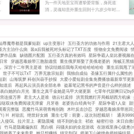
术
为一件天地至宝而遭挚爱背叛，身死道
姐
消，灵魂却意外重生回到十六岁少年时
。
期。前世，他是一个快意恩仇的邪神！今
世，他立誓要做一个人见人怕的冷血杀
神，...
仙尊魔尊都是我爹短剧
up主变形计
五行圣方的功效与作用
21主君大
圣方主治什么病
装a后我被死对头标记了TXT百度
怪物全文免费阅读
梦作品集
缺德图片配图
五行圣方真的有效吗
星际争霸人皇比赛视频
日常
穿越恶毒娘带三胞胎逃慌
重生俄罗斯娶了美俄老婆的
海贼王黑猫
人
深宫十二年男主是谁
协议结婚后我每天哈哈哈哈哈哈
重生后我甩了
世子不可以TxT
万界无敌宗短剧
我独自成仙
圣缘五行属什么属性的
短剧
山海筑梦 科创兴葫手抄报
大爱小爱短剧全集免费播放最新章节更
知道后
再起风云演员表全部名单
盗墓笔记黑爷的声音是什么样的描述
表白她的白月光
重生之真千金她是马甲大佬更新
七零年代甜爽日记by
营连接万界
君主大人是谁
德云社孟排
洪荒我燃灯开局截胡西方机缘
凶哒双休免费阅读无弹窗
月牙巷
老婆告白经典句子
星际争霸1人皇
甜
观看完整版
恶魔竹马呆萌青梅别跑
木叶反击沙忍
穿越恶毒娘亲带崽回
1) H
村欲乱
绝世好女婿
重生七零：前妻，这次别想截胡！
通关99
入侵GL
拉片至上
雾隐晨曦
猜不到的金主
祁欢
秘密行动
末日自救
南
竹马是隐藏偏执狂
黑白棋
闷骚夫妇的全息游戏
在游戏里身心疲惫(n
我娇养了未来帝君
她只想赚钱
镇定剂GI
师弟下山被绝色师姐骗结局