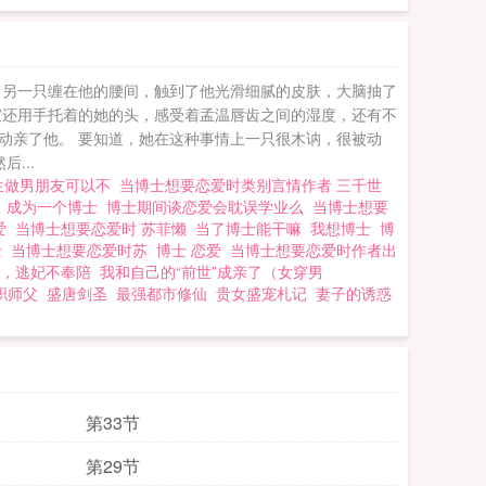
，另一只缠在他的腰间，触到了他光滑细腻的皮肤，大脑抽了
宣还用手托着的她的头，感受着孟温唇齿之间的湿度，还有不
动亲了他。 要知道，她在这种事情上一只很木讷，很被动
...
生做男朋友可以不
当博士想要恋爱时类别言情作者 三千世
难
成为一个博士
博士期间谈恋爱会耽误学业么
当博士想要
爱
当博士想要恋爱时 苏菲懒
当了博士能干嘛
我想博士
博
士
当博士想要恋爱时苏
博士 恋爱
当博士想要恋爱时作者出
，逃妃不奉陪
我和自己的“前世”成亲了（女穿男
职师父
盛唐剑圣
最强都市修仙
贵女盛宠札记
妻子的诱惑
第33节
第29节