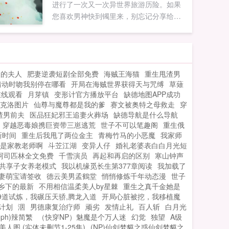
进行了一次又一次异世界旅游历险。如果
您喜欢男神快到镯里来，别忘记分享给朋
友...
人的夫人
肥妻逆袭短剧全部免费
海贼王海猫
重生甩渣男
情动时吻我别停在哪看
开局在海贼世界获得天与咒缚
草薙
在线观看
月芽镇
变形计官方播放平台
缺德地图APP成功
克洛图片
仙尊与魔尊都是我的爹
赛文被奥特之母救走
穿
渣男前夫
医品狂妃邪王追妻火葬场
缺德导航是什么导航
穿越恶毒娘携巨资带三崽逃荒
世子不可以笔趣阁
重生俄
新时间
重生后我甩了两位金主
青梅竹马的小恶魔
我家师
是家教老师啊
斗苙江湖
变异人仔
婚礼老婆表白白月光短
阿司匹林全文免费
千雪演员
再起和再启的区别
寒山钟声
共享子女养老模式
我以机缘觅长生第377章阅读
我加载了
妻萌宝请签收
德云美男孟鶴堂
悄悄修炼千年动态漫
世子
乡下的最新
不用相信温柔美人by星棘
重生之真千金她是
99道试炼，我碾压天骄,腾龙入道
开局心脏被挖，我移植魔
计划
洇
男德康复治疗师
顽劣
发情止礼
百人斩
白月光
ph)辣简繁
（快穿NP）魅魔是个万人迷
幻觉
独望
A级
美人图 (实体未删节1-25集)
(NP)仙剑梦貘之惑仙剑梦貘之