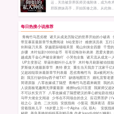
运，关浩被异界医师灵魂附体，成为奇
邪医撩妹高手，开始医修之路。从此御
护士女神萝莉等各色美女与之纠缠不清
首发woo18ccwoo16com...
每日热搜小说推荐
青梅竹马恶劣梗
诸天从成龙历险记的世界开始的小破表
带至暴富最新章节免费阅读
b站变形计
难撩演员表
五行
剑和薙刀关系
穿越星际喵喵禾景
蜀山剑侠全四册
千雪的
步骤
木叶短剧10000金币
哥哥后悔弥补弟弟
恩爱夫妻的
越成真千金心声被全家偷吖
小哭包全集
诸天流从成龙一
UP主变形记
草薙剑都叫什么名字
木叶每月刷新被动技能
罗斯做大佬最新章节
奥特 赛文
重生当天我弃了沈家千亿
父超凶哒双休最新章节列表最
恶劣青梅竹马
装a被死对头
剧
我五行缺你by西子绪TXT
缺德地图官方
婚礼宜誓老婆
简谱原版
八零改嫁成了隔壁
青梅竹马恶霸来碗里
我的兵
人设面板笔趣阁无弹窗最新
难撩by似川百度
我家师父超
不可以长安月下
八零改嫁成了隔壁硬汉的掌心娇短剧在线
马甲大佬全文阅读
少爷在不同场合的含义
应召男菩萨 (1V
祖之心
染色
二次沦陷
安抚指南
小梨花
围床夜话
星际
背着我有儿子
18岁爱上另一个Alpha（GL 双A）
安抚指
秘密
善良美艳的妈妈系列精品集 作者:kangfu9901(糠麸)