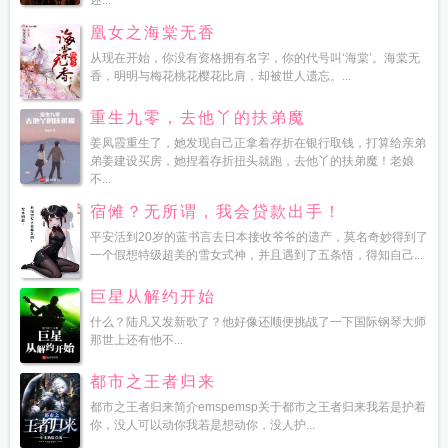
述...
凰女之海棠无香
从现在开始，你没有资格拥有名字，你的代号叫‘海棠’。海棠无
香，明明与梅花桃花樱花比肩，却被世人遗忘。...
重生九零，去他丫的扶弟魔
姜凤霞重生了，她发现自己正拿着存折在银行取钱，打算给亲弟
弟姜建设买房，她捏着存折扭头就跑，去他丫的扶弟魔！老娘
不...
宿傩？无所谓，我会贷款出手！
平安活到20岁的蓝书言去日本接收爷爷的遗产，莫名奇妙得到了
一个假想特级超美的雪女式神，并且遇到了五条悟，得知自己...
巨星从解约开始
什么？陆凡又发新歌了？他好像还顺便挑战了一下国际钢琴大师
那世上还有他不...
都市之王者归来
都市之王者归来简介emspemsp关于都市之王者归来我若是护着
你，没人可以动你我若是想动你，没人护...