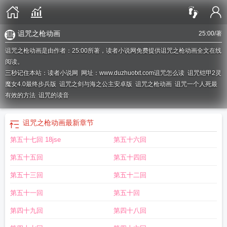
诅咒之枪动画
25:00
/著
诅咒之枪动画是由作者：25:00所著，读者小说网免费提供诅咒之枪动画全文在线
阅读。
三秒记住本站：读者小说网 网址：www.duzhuotxt.com
诅咒怎么读
诅咒铠甲2灵
魔女4.0最终步兵版
诅咒之剑与海之公主安卓版
诅咒之枪动画
诅咒一个人死最
有效的方法
诅咒的读音
诅咒之枪动画
最新章节
第五十七回 18jse
第五十六回
第五十五回
第五十四回
第五十三回
第五十二回
第五十一回
第五十回
第四十九回
第四十八回