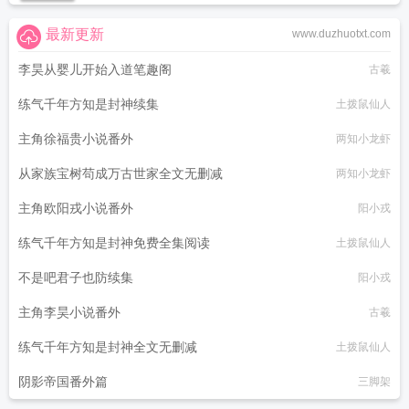
最新更新
www.duzhuotxt.com
李昊从婴儿开始入道笔趣阁
古羲
练气千年方知是封神续集
土拨鼠仙人
主角徐福贵小说番外
两知小龙虾
从家族宝树苟成万古世家全文无删减
两知小龙虾
主角欧阳戎小说番外
阳小戎
练气千年方知是封神免费全集阅读
土拨鼠仙人
不是吧君子也防续集
阳小戎
主角李昊小说番外
古羲
练气千年方知是封神全文无删减
土拨鼠仙人
阴影帝国番外篇
三脚架