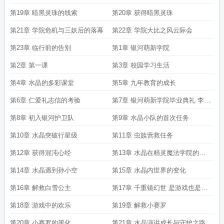
第19章 暗黑灵珠的线索
第20章 获得暗黑灵珠
第21章 学院危机与三妖后的落幕
第22章 学院大比之风云际会
第23章 临行前的告别
第1章 银河萌新学院
第2章 第一课
第3章 校园学习生活
第4章 水晶的多彩课堂
第5章 九年教育的成长
第6章 仁爱礼志信的考验
第7章 银河萌新学院毕业典礼 李耳
校长的临别赠言
第8章 初入银河护卫队
第9章 水晶小队的首次任务
第10章 水晶突破行星级
第11章 虫族营救任务
第12章 获得混沌心经
第13章 水晶在精灵魔法学院的演
讲
第14章 水晶遇到孙小空
第15章 水晶内世界的变化
第16章 解救白雪公主
第17章 千重镜幻世 是游戏也是试
炼
第18章 游戏中的欢乐
第19章 解救小赛罗
第20章 小赛罗的黑化
第21章 水晶演讲成长与守护之路