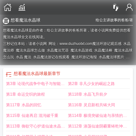
想看魔法水晶球
给公主讲故事的爸爸
/著
想看魔法水晶球是由作者：给公主讲故事的爸爸所著，读者小说网免费提供想看
魔法水晶球全文在线阅读。
三秒记住本站：读者小说网 网址：www.duzhuotxt.com
魔法环游记观后感
水晶
魔法师
魔法水晶球怎么做
水晶魔法咒语
魔法水晶游戏
水晶魔法棒
魔法水晶球
怎么玩
水晶 魔法
水晶魔法游记在线观看
魔法环游记海报
水晶魔法球图片
我
想看魔法水晶球
水晶魔法图片
魔法水晶球游戏
水晶魔法动画片
水晶魔法
魔法
水晶怎么用
魔法环游记国语
水晶魔法球
魔法环游记英文版
魔法水晶的秘密
魔
想看魔法水晶球
最新章节
法水晶真的有用吗
水晶魔法石
魔法水晶球游戏原理
魔法水晶有用吗
水晶魔法
第3章 论现代战争中电子与智能化
第2章 非凡少女的崛起之路
游记在线阅读
魔法水晶动漫
魔法水晶3
水晶魔法书
想看魔法水晶球
创造与魔
法水晶巨人
魔法水晶球怎么获得
技术的应用以俄乌战争为视角
第1章 命运交织的旅程
第118章 水晶飞升前夕
第117章 水晶的回忆
第116章 灵启新程共铸大同
第115章 仙途再启 混沌破千重
第114章 极境突破仙途与亲情的交
响
第113章 御欲守心护道仙途水晶于
第112章 涤荡仙途阴霾重铸乾坤澄
仙界论道
澈