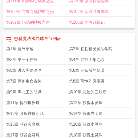
第111章 幻梦囚心破茧之途
第110章 水晶探秘秘藏
第109章 封魔之战护世之光
第108章 水晶寻魔溯源
第107章 水晶的祛疫之途
第106章 新春赐福记
想看魔法水晶球
章节列表
第1章 意外穿越
第2章 初临精灵魔法学院
第3章 第一个任务
第4章 寻找太阳之心
第5章 进入黑暗深渊
第6章 三妖后的阴谋
第7章 保护生命古树
第8章 可怜的凤凰男
第9章 黑龙王的阴谋
第10章 悲催的三妖后
第11章 得到世界珠
第12章 获得木灵珠
第13章 收服神兽小武
第14章 获得光明珠
第15章 获得火灵珠
第16章 获得水灵珠
第17章 获得金灵珠
第18章 获得土灵珠