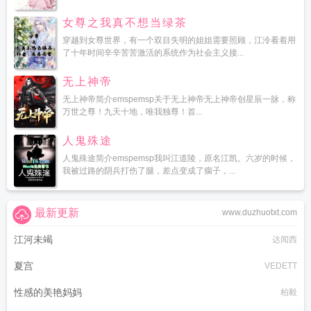
女尊之我真不想当绿茶
穿越到女尊世界，有一个双目失明的姐姐需要照顾，江泠看着用
了十年时间辛辛苦苦激活的系统作为社会主义接...
无上神帝
无上神帝简介emspemsp关于无上神帝无上神帝创星辰一脉，称
万世之尊！九天十地，唯我独尊！首...
人鬼殊途
人鬼殊途简介emspemsp我叫江道陵，原名江凯。六岁的时候，
我被过路的阴兵打伤了腿，差点变成了瘸子，...
最新更新
www.duzhuotxt.com
江河未竭
达闻西
夏宫
VEDETT
性感的美艳妈妈
柏毅