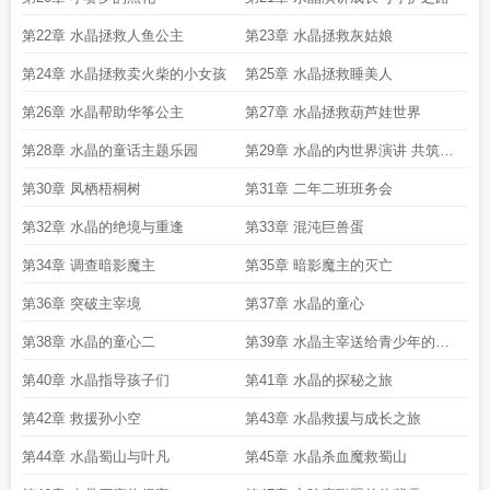
第22章 水晶拯救人鱼公主
第23章 水晶拯救灰姑娘
第24章 水晶拯救卖火柴的小女孩
第25章 水晶拯救睡美人
第26章 水晶帮助华筝公主
第27章 水晶拯救葫芦娃世界
第28章 水晶的童话主题乐园
第29章 水晶的内世界演讲 共筑和
谐家园
第30章 凤栖梧桐树
第31章 二年二班班务会
第32章 水晶的绝境与重逢
第33章 混沌巨兽蛋
第34章 调查暗影魔主
第35章 暗影魔主的灭亡
第36章 突破主宰境
第37章 水晶的童心
第38章 水晶的童心二
第39章 水晶主宰送给青少年的演
讲
第40章 水晶指导孩子们
第41章 水晶的探秘之旅
第42章 救援孙小空
第43章 水晶救援与成长之旅
第44章 水晶蜀山与叶凡
第45章 水晶杀血魔救蜀山