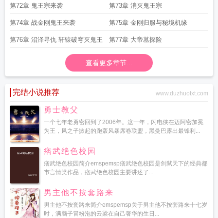
第72章 鬼王宗来袭
第73章 消灭鬼王宗
第74章 战金刚鬼王来袭
第75章 金刚归服与秘境机缘
第76章 沼泽寻仇 轩辕破穹灭鬼王
第77章 大帝墓探险
查看更多章节...
完结小说推荐
www.duzhuotxt.com
勇士教父
一个七年老勇密回到了2006年。这一年，闪电侠在迈阿密加冕
为王，风之子掀起的跑轰风暴席卷联盟，黑曼巴露出最锋利...
痞武绝色校园
痞武绝色校园简介emspemsp痞武绝色校园是剑弑天下的经典都
市言情类作品，痞武绝色校园主要讲述了...
男主他不按套路来
男主他不按套路来简介emspemsp关于男主他不按套路来十七岁
时，满脑子冒粉泡的云梁在自己奢华的生日...