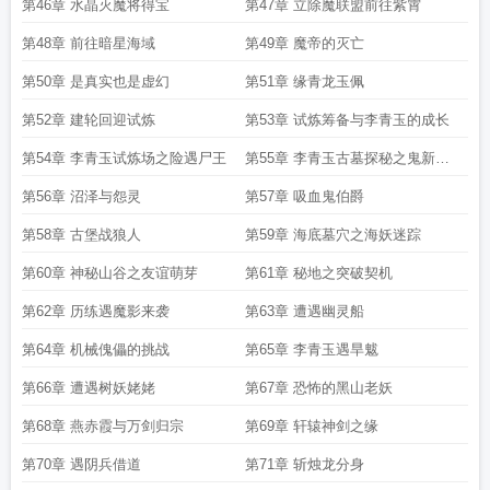
第46章 水晶灭魔将得宝
第47章 立除魔联盟前往紫霄
第48章 前往暗星海域
第49章 魔帝的灭亡
第50章 是真实也是虚幻
第51章 缘青龙玉佩
第52章 建轮回迎试炼
第53章 试炼筹备与李青玉的成长
第54章 李青玉试炼场之险遇尸王
第55章 李青玉古墓探秘之鬼新娘
怨魂
第56章 沼泽与怨灵
第57章 吸血鬼伯爵
第58章 古堡战狼人
第59章 海底墓穴之海妖迷踪
第60章 神秘山谷之友谊萌芽
第61章 秘地之突破契机
第62章 历练遇魔影来袭
第63章 遭遇幽灵船
第64章 机械傀儡的挑战
第65章 李青玉遇旱魃
第66章 遭遇树妖姥姥
第67章 恐怖的黑山老妖
第68章 燕赤霞与万剑归宗
第69章 轩辕神剑之缘
第70章 遇阴兵借道
第71章 斩烛龙分身