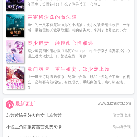
年重生，笑傲花都！什么？你是兵王，会坦...
某霍格沃兹的魔法猫
重生为一只带有魔法血脉的小橘猫，被小女孩爱丽丝收养，一年
后，带着霍格沃兹录取通知书的猫头鹰，来到了收养他的小女...
秦少追妻：颜控甜心慢点逃
秦少追妻颜控甜心慢点逃简介emspemsp关于秦少追妻颜控甜心
慢点逃大叔找上门，颜值在线，可撩！...
豪门爽情：重生娇妻，郑少宠上瘾
上一世宁诗诗遭遇凄凉，绝望中自杀，既然上天她给了重生的机
会，必然要有怨报怨，有仇报仇，手撕白莲花，痛打绿茶婊，
又...
最新更新
www.duzhuotxt.com
苏茜茜陈俊好友的女儿苏茜茜
偷尝野玫瑰
小说主角陈俊苏茜茜免费阅读
偷尝野玫瑰