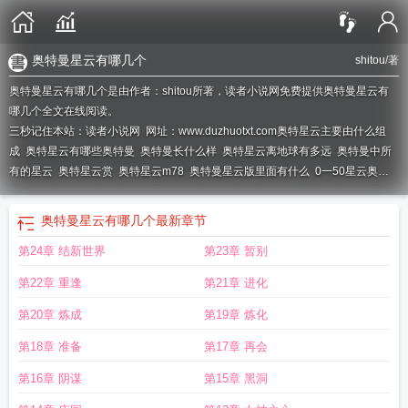
奥特曼星云有哪几个
shitou
/著
奥特曼星云有哪几个是由作者：shitou所著，读者小说网免费提供奥特曼星云有
哪几个全文在线阅读。
三秒记住本站：读者小说网 网址：www.duzhuotxt.com
奥特星云主要由什么组
成
奥特星云有哪些奥特曼
奥特曼长什么样
奥特星云离地球有多远
奥特曼中所
有的星云
奥特星云赏
奥特星云m78
奥特曼星云版里面有什么
0一50星云奥特
曼
奥特星云记之雷奥尼克斯
星云奥特曼
奥特星云属于太阳系里的吗
奥特曼的
星云叫什么
奥特星云是什么
奥特星云奖
奥特星云最新消息
奥特星云和柯伊伯
奥特曼星云有哪几个
最新章节
带
050星云的奥特曼
奥特曼星云有哪几个
第24章 结新世界
第23章 暂别
第22章 重逢
第21章 进化
第20章 炼成
第19章 炼化
第18章 准备
第17章 再会
第16章 阴谋
第15章 黑洞