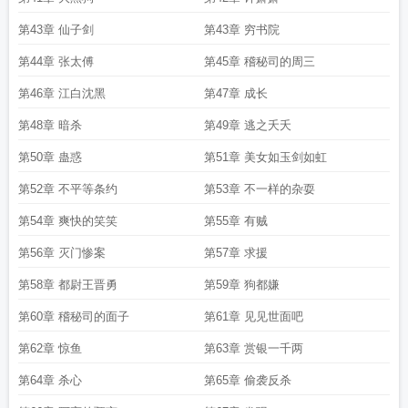
第43章 仙子剑
第43章 穷书院
第44章 张太傅
第45章 稽秘司的周三
第46章 江白沈黑
第47章 成长
第48章 暗杀
第49章 逃之夭夭
第50章 蛊惑
第51章 美女如玉剑如虹
第52章 不平等条约
第53章 不一样的杂耍
第54章 爽快的笑笑
第55章 有贼
第56章 灭门惨案
第57章 求援
第58章 都尉王晋勇
第59章 狗都嫌
第60章 稽秘司的面子
第61章 见见世面吧
第62章 惊鱼
第63章 赏银一千两
第64章 杀心
第65章 偷袭反杀