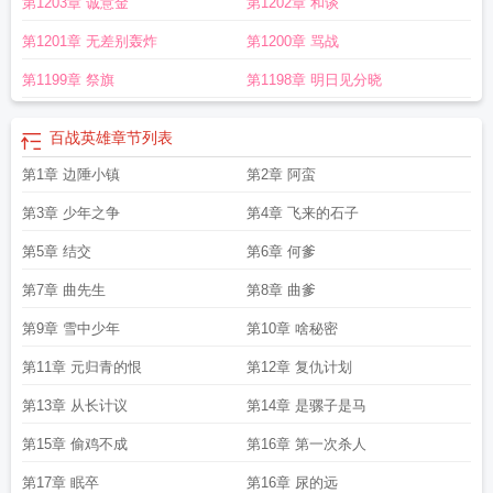
第1203章 诚意金
第1202章 和谈
第1201章 无差别轰炸
第1200章 骂战
第1199章 祭旗
第1198章 明日见分晓
百战英雄
章节列表
第1章 边陲小镇
第2章 阿蛮
第3章 少年之争
第4章 飞来的石子
第5章 结交
第6章 何爹
第7章 曲先生
第8章 曲爹
第9章 雪中少年
第10章 啥秘密
第11章 元归青的恨
第12章 复仇计划
第13章 从长计议
第14章 是骡子是马
第15章 偷鸡不成
第16章 第一次杀人
第17章 眠卒
第16章 尿的远