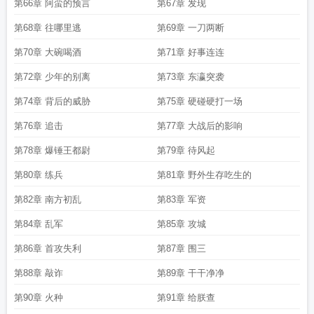
第66章 阿蛮的预言
第67章 发现
第68章 往哪里逃
第69章 一刀两断
第70章 大碗喝酒
第71章 好事连连
第72章 少年的别离
第73章 东瀛突袭
第74章 背后的威胁
第75章 硬碰硬打一场
第76章 追击
第77章 大战后的影响
第78章 爆锤王都尉
第79章 待风起
第80章 练兵
第81章 野外生存吃生的
第82章 南方初乱
第83章 军资
第84章 乱军
第85章 攻城
第86章 首攻失利
第87章 围三
第88章 敲诈
第89章 干干净净
第90章 火种
第91章 给朕查