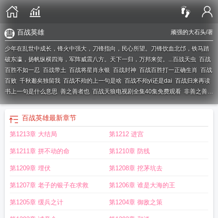
百战英雄
顽强的大石头
/著
少年在乱世中成长，锋火中强大，刀锋指向，民心所望。刀锋饮血北邙，铁马踏
破东瀛，扬帆纵横四海，军阵威震八方。天下一归，万邦来贺。...
百战天虫
百战
百胜不如一忍
百战带土
百战将星肖永银
百战封神
百战百胜打一正确生肖
百战
百败
千秋邈矣独留我
百战不殆的上一句是啥
百战不殆yi还是dai
百战归来再读
书上一句是什么意思
善之善者也
百战天狼电视剧全集40集免费观看
非善之善者
也;不战而屈人之兵
百战不殆的殆是什么意思
百战百胜是什么意思
百战百胜造
句
百战酒42度一瓶价格
百战程序员
百战天狼免费观看完整版电视剧
百战不
百战英雄
最新章节
殆
百战天狼演员表
百战沙场碎铁衣 城南已合数重围
百战神将获得游戏版号
百
第1213章 大结局
第1212 进宫
战不殆是什么意思
百战火影
百战无双传奇手游官网
百战的意思
百战沙城
百战
百胜上一句是啥
百战百胜类似词语
百战老兵王占山逝世
百战天狼
百战疲劳壮
第1211章 拼不动的命
第1210章 防线
士哀
百战天狼演员表介绍
百战奇略原文及翻译
百战归来再读书
百战水门
百战
沙场冲前锋是什么生肖
百战成诗
百战百胜是什么生肖?
百战百胜
百战大蛇
第1209章 埋伏
第1208章 挖茅坑去
丸
百战奇略
百战四字成语
百战穿金甲不破楼兰终不还是谁写的
百战枪神
百战
第1207章 老子的银子在求救
第1206章 谁是大海的王
不殆的拼音
百战不殆前一句
百战经典
百战佩恩
百战英雄
中原一败势难回
百
战百胜的拼音
百战刀的微博
百战天龙
第1205章 缓兵之计
第1204章 御敌之策