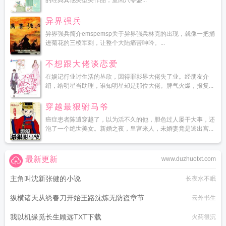
的经典其他类型类作品，重回八零盛...
异界强兵
异界强兵简介emspemsp关于异界强兵林克的出现，就像一把捅
进菊花的三棱军刺，让整个大陆痛苦呻吟。...
不想跟大佬谈恋爱
在娱记行业讨生活的丛欣，因得罪影界大佬失了业。经朋友介
绍，给明星当助理，谁知明星却是那位大佬。脾气火爆，报复...
穿越最狠驸马爷
癌症患者陈逍穿越了，以为活不久的他，胆色过人屡干大事，还
泡了一个绝世美女。新婚之夜，皇宫来人，未婚妻竟是逃出宫...
最新更新
www.duzhuotxt.com
主角叫沈新张健的小说
长夜水不眠
纵横诸天从绣春刀开始王路沈炼无防盗章节
云外书生
我以机缘觅长生顾远TXT下载
火药很沉