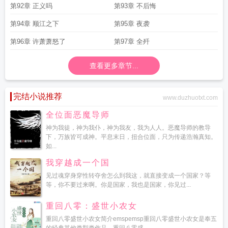
第92章 正义吗
第93章 不后悔
第94章 顺江之下
第95章 夜袭
第96章 许萧萧怒了
第97章 全歼
查看更多章节...
完结小说推荐
www.duzhuotxt.com
全位面恶魔导师
神为我徒，神为我仆，神为我友，我为人人。恶魔导师的教导
下，万族皆可成神。平息末日，扭合位面，只为传递浩瀚真知。
如...
我穿越成一个国
见过魂穿身穿性转夺舍怎么到我这，就直接变成一个国家？等
等，你不要过来啊。你是国家，我也是国家，你见过...
重回八零：盛世小农女
重回八零盛世小农女简介emspemsp重回八零盛世小农女是奉五