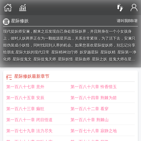
星际修妖
请叫我BB
/著
现代捉妖师安澜，醒来之后发现自己身处星际妖界，并且附身在一个小女孩身
上，彼时人妖两界正在为一颗能源星开战，关系非常紧张，为了活下去，安澜只
能伪装成小妖怪，同时找回到人界的机会。如果您喜欢星际捉妖师，别忘记分享
给朋友.
星际大妖的现代日常
星际精神治疗师
妖穿越星际
星际妖精
星际第一净
化师
星际捉鬼文
星际捉鬼天师
星际妖怪
星际蛊师
星际之妖
捉鬼大师在星
际
星际修妖者传说
星际修妖
星际最后一只妖
星际猎妖师
星际修妖(穿越)
重生
星际捉鬼
星际捉鬼
星际妖修
星际妖怪文
星际第一战术师
星际第一育儿师
星
星际修妖
最新章节
际妖兽
星际妖怪事务所晋江
全星际最后一只妖
星际捉鬼日常
星际修妖全文免
第一百八十七章 意外
第一百八十六章 怜香惜玉
费阅读
星际妖胎全文免费阅读
星际遇妖
星际捉(萌)鬼日常
第一百八十五章 安辰
第一百八十四章 荆棘为箭
第一百八十三章 癫狂
第一百八十二章 看穿
第一百八十一章 闭目悟道
第一百八十章 荆棘山
第一百七十九章 法力尽失
第一百七十八章 寂静之地