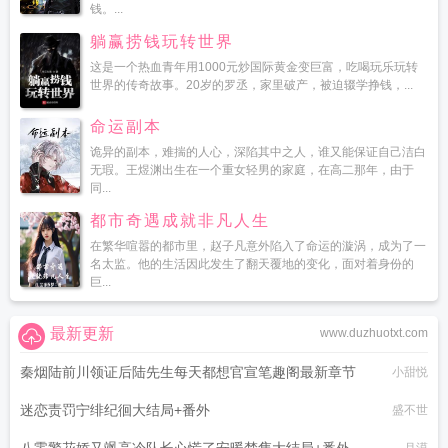
钱。...
躺赢捞钱玩转世界
这是一个热血青年用1000元炒国际黄金变巨富，吃喝玩乐玩转
世界的传奇故事。20岁的罗丞，家里破产，被迫辍学挣钱，...
命运副本
诡异的副本，难揣的人心，深陷其中之人，谁又能保证自己洁白
无瑕。王煜渊出生在一个重女轻男的家庭，在高二那年，由于
同...
都市奇遇成就非凡人生
在繁华喧嚣的都市里，赵子凡意外陷入了命运的漩涡，成为了一
名太监。他的生活因此发生了翻天覆地的变化，面对着身份的
巨...
最新更新
www.duzhuotxt.com
秦烟陆前川领证后陆先生每天都想官宣笔趣阁最新章节
小甜悦
迷恋责罚宁绯纪徊大结局+番外
盛不世