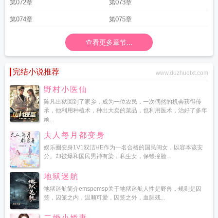
第072章
第073章
第074章
第075章
查看更多章节...
完结小说推荐
www.duzhuotxt.com
野村小医仙
陈凡出狱回到了家乡，成为一位农民，一次偶然的机会获得传
承，他利用种植术，种出大卖的菜品，也利用医术，治好了多年
顽...
夫人每月都变身
娱乐圈变身1V1双洁HE作为一名合格的国民闺女，以容本该安
分。却被爆和国民男神有染，私生女，保镖撞脸...
地狱迷航
地狱迷航简介emspemsp关于地狱迷航人性是野兽，规则是囚
笼，囚笼之内，温顺可爱，囚笼之外，血腥残...
二婚小娇妻