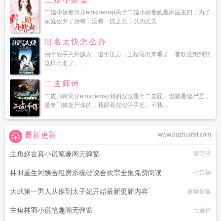
二婚小娇妻简介emspemsp关于二婚小娇妻她是家庭主妇，为了
家庭放弃了所有，没有一技之长，以为丈夫...
出名太快怎么办
由于歌手意外缺席，迫于压力，王桓站出来唱了一首歌没想到就
这样出名了。...
二皮师傅
二皮师傅简介emspemsp我的叔叔是个二皮匠，也就是缝尸匠，
是专门修复尸体的，我跟着叔叔学手艺，可我...
最新更新
www.duzhuotxt.com
主角赵玄真小说笔趣阁无弹窗
童宇泽
林羽重生阿姨合租房系统硬说合欢宗全集免费阅读
七音律
大武第一男人从推到太子妃开始最新更新内容
酱爆鱿鱼
主角林羽小说笔趣阁无弹窗
七音律