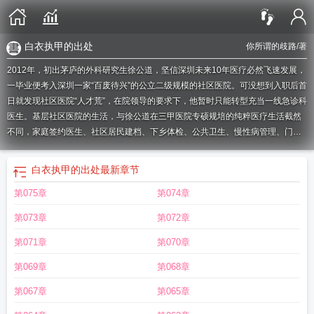
白衣执甲的出处
你所谓的歧路
/著
2012年，初出茅庐的外科研究生徐公道，坚信深圳未来10年医疗必然飞速发展，
一毕业便考入深圳一家“百废待兴”的公立二级规模的社区医院。可没想到入职后首
日就发现社区医院“人才荒”，在院领导的要求下，他暂时只能转型充当一线急诊科
医生。基层社区医院的生活，与徐公道在三甲医院专硕规培的纯粹医疗生活截然
不同，家庭签约医生、社区居民建档、下乡体检、公共卫生、慢性病管理、门诊
和住院部，他的工作经验除了看病，几乎一切从零开始。而一段深入基层社区医
院的生活，让他日渐懂得身为社区医生的责任，最终他凭借精湛的医术在和医者
白衣执甲的出处
最新章节
仁心，生死时刻抢回无数社区居民的性命，也赢得了社区居民对社区医院的信
第075章
第074章
任。如果您喜欢白衣为甲，别忘记分享给朋友.
白衣为甲在一起浙江卫视
逆行出
征
白衣为甲 逆行出征断发明志
白衣执甲为苍生啥意思
白衣执甲后一句
为什么
第073章
第072章
说白衣执甲
白衣执甲的下一句
白衣为甲 逆行出征
断发明志
白衣作甲
白衣为
甲是什么意思
白衣为甲的意思
白衣执甲的甲是什么意思
白衣为甲青春报国
白
第071章
第070章
衣什么意思?
白衣为甲在一起浙江卫视广告
丹心为矛什么意思
白衣执甲的出
第069章
第068章
处
白衣为甲的拼音
白衣执甲的来源
白衣为甲拼音
白衣为甲还是白衣执甲
白衣
为甲什么意思
白衣为铠
白衣为甲怎么读
白衣为甲 丹心为矛 不负使命 坚守疫
第067章
第065章
线
临危受命
青春报国演讲
白衣为甲和白衣执甲的区别
以生命赴使命
白衣为甲