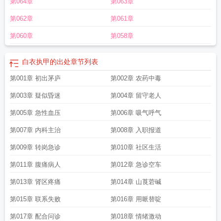
第064章
第063章
逆行出征
藏蓝为盾
白衣为甲医者仁心出处
白衣为甲燕尾为冠什么意思
白衣为
甲敬佑生命
白衣为甲逆行出征断发明志临危受命
白衣为甲与白衣执甲的区别
白
第062章
第061章
衣为甲的下一句是什么?
白衣为甲医者仁心是什么意思
白衣为甲最经典十句
话
医往无前
第060章
第058章
白衣执甲的出处
章节列表
第001章 初出茅庐
第002章 农药中毒
第003章 疑似昏迷
第004章 留守老人
第005章 急性血压
第006章 吸气呼气
第007章 内科主治
第008章 入职报道
第009章 转岗急诊
第010章 社区生活
第011章 腹痛病人
第012章 急诊空车
第013章 肾区疼痛
第014章 山莨菪碱
第015章 联系失败
第016章 用哌替啶
第017章 配合问诊
第018章 情绪激动