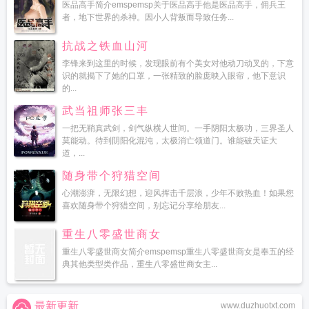
医品高手简介emspemsp关于医品高手他是医品高手，佣兵王
者，地下世界的杀神。因小人背叛而导致任务...
抗战之铁血山河
李锋来到这里的时候，发现眼前有个美女对他动刀动叉的，下意
识的就揭下了她的口罩，一张精致的脸庞映入眼帘，他下意识
的...
武当祖师张三丰
一把无鞘真武剑，剑气纵横人世间。一手阴阳太极功，三界圣人
莫能动。待到阴阳化混沌，太极消亡领道门。谁能破天证大
道，...
随身带个狩猎空间
心潮澎湃，无限幻想，迎风挥击千层浪，少年不败热血！如果您
喜欢随身带个狩猎空间，别忘记分享给朋友...
重生八零盛世商女
重生八零盛世商女简介emspemsp重生八零盛世商女是奉五的经
典其他类型类作品，重生八零盛世商女主...
最新更新
www.duzhuotxt.com