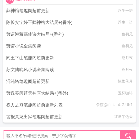
葬神棺笔趣阁超前更新
浮生一诺
陈长安宁婷玉葬神棺大结局+(番外)
浮生一诺
萧诺鸿蒙霸体诀大结局+(番外)
鱼初见
萧诺小说全集阅读
鱼初见
阎王下山笔趣阁超前更新
苍月夜
苏文陆晚风小说全集阅读
苍月夜
混沌塔笔趣阁超前更新
惊蛰落月
萧逸苏颜镇天神医大结局+(番外)
五杯咖啡
权力之巅笔趣阁超前更新列表
争渡@qimiaoUGtUK1
警报真龙出狱笔趣阁超前更新
红透半边天