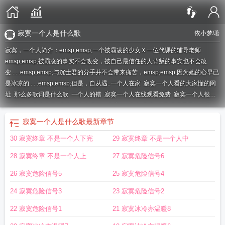
寂寞一个人是什么歌
依小梦
/著
寂寞，一个人简介：emsp;emsp;一个被霸凌的少女Ｘ一位代课的辅导老师
emsp;emsp;被霸凌的事实不会改变，被自己最信任的人背叛的事实也不会改
变......emsp;emsp;与沉士君的分手并不会带来痛苦，emsp;emsp;因为她的心早已
是冰凉的......emsp;emsp;但是，自从遇..
一个人在家
寂寞一个人看的大家懂的网
址
那么多歌词是什么歌
一个人的错
寂寞一个人在线观看免费
寂寞一个人很寂
寞
一个人寂寞歌曲
寂寞一个人喝酒。文案
一个人 寂寞
自己慢慢看是什么意
思
寂寞一个人的文案
寂寞一个人的生日图片
一个人寂寞的说说简短
寂寞一个
寂寞一个人是什么歌
最新章节
人生活知道很快乐歌词
寂寞
一个人经典寂寞说说心情短语
寂寞一个人电影在线
30 寂寞终章 不是一个人下完
29 寂寞终章 不是一个人中
观看
寂寞一个人寂寞
寂寞一个人是什么粤语歌
寂寞一个人英文缩写
寂寞一个
人的抖音网名
寂寞一个人看直播
一个人太寂寞
一个人寂寞就好
寂寞一个人图
28 寂寞终章 不是一个人上
27 寂寞危险信号6
片伤感
寂寞一个人在家无聊的说说
一个人走
寂寞的网名
寂寞一个人睡不着的
羞羞网站在线观看
寂寞一个人的网名
寂寞一个人看的你懂的
寂寞 孤独一个
26 寂寞危险信号5
25 寂寞危险信号4
人
那么多
一个人寂寞了
寂寞一个人走什么歌
寂寞一个人在家文案
一个人寂寞
24 寂寞危险信号3
23 寂寞危险信号2
下一句是什么
寂寞一个人喝酒的句子
寂寞一个人的说说
寂寞一个人免费观
看
一个人空虚
一个人寂寞吗?
寂寞一个人时
寂寞一个人是什么歌
那么多是什
22 寂寞危险信号1
21 寂寞冰冷亦温暖8
么歌
寂寞一个人粤语歌
寂寞一个人的狂欢狂欢一群人的孤单歌词
寂寞一个人图