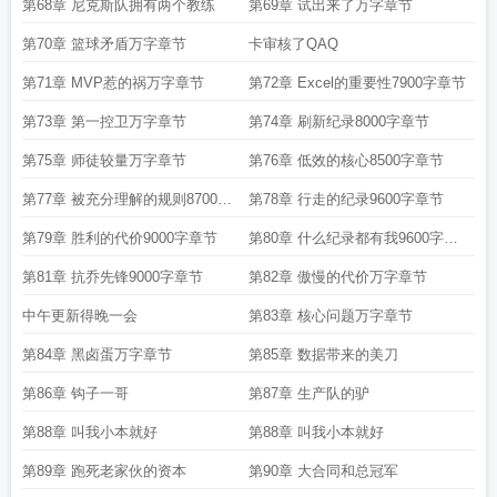
第68章 尼克斯队拥有两个教练
第69章 试出来了万字章节
第70章 篮球矛盾万字章节
卡审核了QAQ
第71章 MVP惹的祸万字章节
第72章 Excel的重要性7900字章节
第73章 第一控卫万字章节
第74章 刷新纪录8000字章节
第75章 师徒较量万字章节
第76章 低效的核心8500字章节
第77章 被充分理解的规则8700字
第78章 行走的纪录9600字章节
章节
第79章 胜利的代价9000字章节
第80章 什么纪录都有我9600字章
节
第81章 抗乔先锋9000字章节
第82章 傲慢的代价万字章节
中午更新得晚一会
第83章 核心问题万字章节
第84章 黑卤蛋万字章节
第85章 数据带来的美刀
第86章 钩子一哥
第87章 生产队的驴
第88章 叫我小本就好
第88章 叫我小本就好
第89章 跑死老家伙的资本
第90章 大合同和总冠军