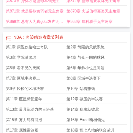
第873章 身体才是篮球本钱无主角
第872章 篮球需要双标无主角章
缔造者精校版
NBA奇迹缔造者斯嘉丽
nba奇迹缔造者手打
NBA奇迹缔造者百
度
nba奇迹缔造者顶点
NBA奇迹缔造者 第574章
nba奇迹缔造者无错
nba奇迹
章
第871章 就是要欺负弱者无主角章
第870章 忠诚值得嘉奖无主角章
缔造者百度
nba奇迹缔造者txt
nba奇迹缔造者青椒炒菠萝
奇迹缔造者第二季百
科
nba奇迹缔造者TXT奇书网
Nba奇迹缔造者
nba奇迹缔造者 笔趣
奇迹缔造者
第869章 总有人为真g0at发声无主
第868章 詹科联手无主角章
英文
NBA奇迹缔造者起点
nba奇迹缔造者
nba奇迹缔造者精校版TXT
奇迹的缔
角章
造者解说
NBA奇迹缔造者 第501章
NBA：奇迹缔造者
章节列表
第1章 康涅狄格哈士奇队
第2章 简陋的天赋系统
第3章 学院派篮球
第4章 与众不同的球风
第5章 看不见的天赋
第6章 年龄小也是问题
第7章 区域半决赛上
第8章 区域半决赛下
第9章 轻松的区域决赛
第10章 站着赚钱
第11章 巨星标配童年
第12章 碾压的半决赛
第13章 最具统治力的肯塔基
第14章 犹豫就败北
第15章 努力终有回报
第16章 Excel断档领先
第17章 属性雷达图
第18章 乱七八糟的联合试训