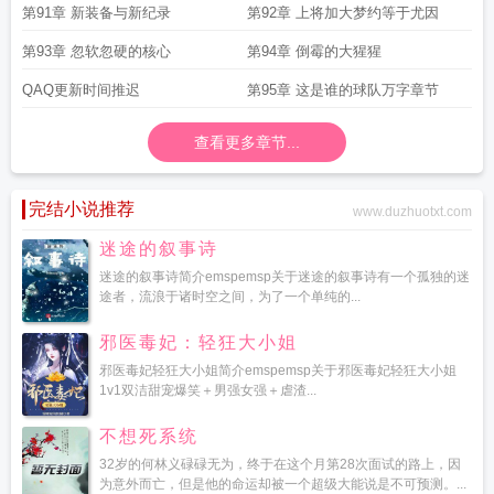
第91章 新装备与新纪录
第92章 上将加大梦约等于尤因
第93章 忽软忽硬的核心
第94章 倒霉的大猩猩
QAQ更新时间推迟
第95章 这是谁的球队万字章节
查看更多章节...
完结小说推荐
www.duzhuotxt.com
迷途的叙事诗
迷途的叙事诗简介emspemsp关于迷途的叙事诗有一个孤独的迷
途者，流浪于诸时空之间，为了一个单纯的...
邪医毒妃：轻狂大小姐
邪医毒妃轻狂大小姐简介emspemsp关于邪医毒妃轻狂大小姐
1v1双洁甜宠爆笑＋男强女强＋虐渣...
不想死系统
32岁的何林义碌碌无为，终于在这个月第28次面试的路上，因
为意外而亡，但是他的命运却被一个超级大能说是不可预测。...