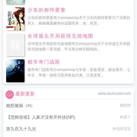
少东的彪悍爱妻
少东的彪悍爱妻简介emspemsp关于少东的彪悍爱妻为了深爱的
男人，她掩藏显赫身份追随而来，他，权贵...
全球逃生开局获得无德地图
全球逃生开局获得无德地图简介emspemsp关于全球逃生开局获
得无德地图一夜无眠，可当再次睁开眼睛的...
都市奇门战医
都市奇门战医简介emspemsp七年前，家族遇害，被迫离开。七
年后，带着一身惊天医术铁血归来。江晨发誓...
最新更新
www.duzhuotxt.com
她想被操（H）
啊肥阿
【恐怖游戏】人家才没有开外挂(NP)
梓易丫
第九百九十九次
伊伐布雷定