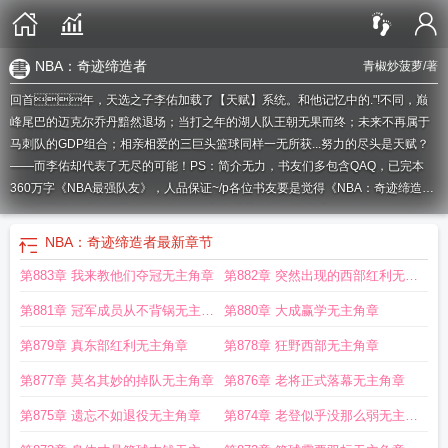
NBA：奇迹缔造者
青椒炒菠萝
/著
回首年，天选之子李佑加载了【天赋】系统。和他记忆中的."!不同，巅
峰尾巴的迈克尔乔丹黯然退场；当打之年的湖人队王朝无果而终；未来不再属于
马刺队的GDP组合；相亲相爱的三巨头篮球同样一无所获...努力的尽头是天赋？
——而李佑却代表了无尽的可能！PS：简介无力，书友们多包含QAQ，已完本
360万字《NBA最强队友》，人品保证~/p各位书友要是觉得《NBA：奇迹缔造
者》还不错的话请不要忘记向您QQ群和微博里的朋友推荐哦！/pNBA：奇迹缔造
者：/p
NBA奇迹缔造者 青椒炒菠萝
nba奇迹缔造者 无错
nba奇迹缔造者无错
NBA：奇迹缔造者
最新章节
版
nba奇迹缔造者免费阅读
nba奇迹缔造者起点
nba奇迹缔造者笔趣阁
nba奇
第883章 我来教他们夺冠无主角章
第882章 突然出现的西部红利无主
迹缔造者无广告
nba奇迹缔造者 免费
奇迹缔造者剧情
NBA奇迹缔造者TXT
nba
奇迹缔造者 114
nba奇迹缔造者txt八零
NBA奇迹缔造者txt
NBA奇迹缔造者TXT
角章
第881章 冠军成员从不背锅无主角
第880章 大成赢学无主角章
精校版
nba奇迹缔造者完整版
NBA奇迹缔造者 第888章
nba奇迹缔造者无错无
防盗
章
NBA奇迹缔造者青椒炒菠萝
nba奇迹缔造者96中文
nba奇迹缔造者无防
第879章 真东部红利无主角章
第878章 狂野西部无主角章
盗
nba奇迹缔造者无弹窗
NBA奇迹缔造者无弹窗
NBA奇迹缔造者
NBA奇迹缔
第877章 莫名其妙的掉队无主角章
第876章 老将正式落幕无主角章
造者笔趣阁
nba奇迹缔造者最新章节
NBA奇迹缔造者无防盗无错
奇迹缔造者在
线
nba奇迹缔造者 笔趣阁
nba奇迹缔造者TXT
nba奇迹缔造者 青椒炒菠萝
nba
第875章 遗忘不如退役无主角章
第874章 老登似乎没那么弱无主角
奇迹缔造者百度百科
nba奇迹缔造者 笔趣趣
nba奇迹缔造者爱看书吧
nba奇迹
章