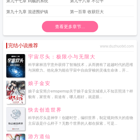
第九十七章 鸡贼的系统
第九十八章 不公平
第九十九章 混进围炉镇
第一百章 收获巨大
查看更多章节...
完结小说推荐
www.duzhuotxt.com
宇宙尽头：极限小与无限大
科学家林浩宇意外获得了智瀚技术，从而拥有了超越时代的思维
与洞察力。他化身为能在宇宙中自由穿梭的灵魂生命体，开...
娘子金安
娘子金安简介emspemsp关于娘子金安京城谁人不知言照清？样
貌有，家世有，前途有，哪儿都好，就是眼...
快去创造世界
科学的尽头是神学！创建时空，编织世界，制定规则伟大的造物
主应该是什么样子？无数个世界的人都在探索，可是...
游方道仙