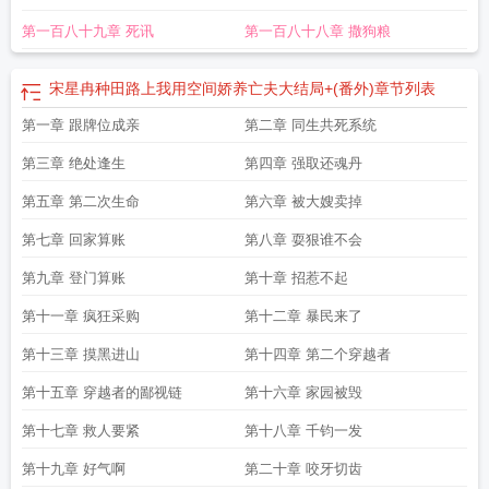
第一百八十九章 死讯
第一百八十八章 撒狗粮
宋星冉种田路上我用空间娇养亡夫大结局+(番外)
章节列表
第一章 跟牌位成亲
第二章 同生共死系统
第三章 绝处逢生
第四章 强取还魂丹
第五章 第二次生命
第六章 被大嫂卖掉
第七章 回家算账
第八章 耍狠谁不会
第九章 登门算账
第十章 招惹不起
第十一章 疯狂采购
第十二章 暴民来了
第十三章 摸黑进山
第十四章 第二个穿越者
第十五章 穿越者的鄙视链
第十六章 家园被毁
第十七章 救人要紧
第十八章 千钧一发
第十九章 好气啊
第二十章 咬牙切齿