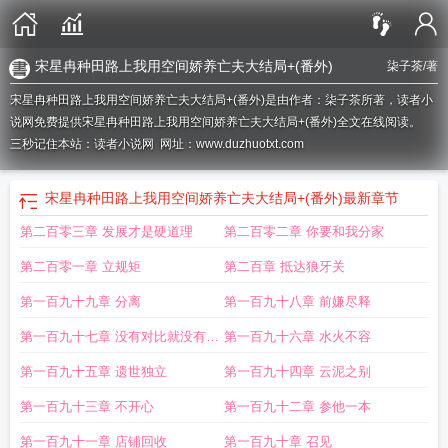
宋星冉种田路上我用空间娇养亡夫大结局+(番外)
柒子茶
/著
宋星冉种田路上我用空间娇养亡夫大结局+(番外)是由作者：柒子茶所著，读者小
说网免费提供宋星冉种田路上我用空间娇养亡夫大结局+(番外)全文在线阅读。
三秒记住本站：读者小说网 网址：www.duzhuotxt.com
宋星冉种田路上我用空间娇养亡夫大结局+(番外)
最新章节
第二百零三章 发展才是硬道理
第二百零二章 你要和我分家
第二百零一章 立规矩
第二百章 抵达狼牙关
第一百九十九章 分离
第一百九十八章 前嫌尽释
第一百九十七章 没有对比就没有伤
第一百九十六章 水火不容
害
第一百九十五章 遗世独立
第一百九十四章 云泥之别
第一百九十三章 不开心
第一百九十二章 参他一本
第一百九十一章 店铺回收
第一百九十章 召见