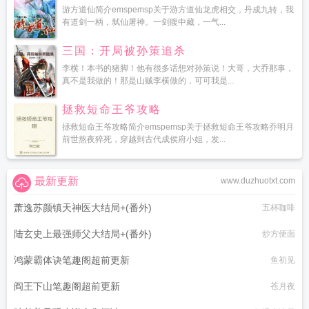
游方道仙简介emspemsp关于游方道仙龙虎相交，丹成九转，我
有道剑一柄，弑仙屠神。一剑腹中藏，一气...
三国：开局被孙策追杀
李横！本书的猪脚！他有很多话想对孙策说！大哥，大乔那事，
真不是我做的！那是山贼李横做的，可可我是...
拯救短命王爷攻略
拯救短命王爷攻略简介emspemsp关于拯救短命王爷攻略乔明月
前世熬夜猝死，穿越到古代成侯府小姐，发...
最新更新
www.duzhuotxt.com
萧逸苏颜镇天神医大结局+(番外)
五杯咖啡
陆玄史上最强师父大结局+(番外)
炒方便面
鸿蒙霸体诀笔趣阁超前更新
鱼初见
阎王下山笔趣阁超前更新
苍月夜